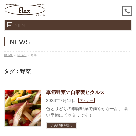
MENU
NEWS
HOME
»
NEWS
»
野菜
タグ : 野菜
季節野菜の自家製ピクルス
2023年7月13日
ディナー
色とりどりの季節野菜で爽やかな一品。 暑
い季節にピッタリです！！
この記事を読む