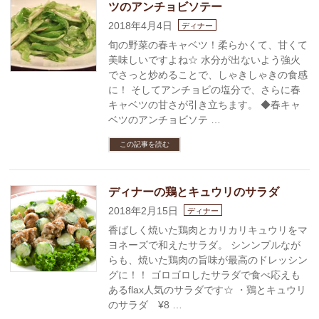
ツのアンチョビソテー
2018年4月4日
ディナー
旬の野菜の春キャベツ！柔らかくて、甘くて
美味しいですよね☆ 水分が出ないよう強火
でさっと炒めることで、しゃきしゃきの食感
に！ そしてアンチョビの塩分で、さらに春
キャベツの甘さが引き立ちます。 ◆春キャ
ベツのアンチョビソテ …
この記事を読む
ディナーの鶏とキュウリのサラダ
2018年2月15日
ディナー
香ばしく焼いた鶏肉とカリカリキュウリをマ
ヨネーズで和えたサラダ。 シンンプルなが
らも、焼いた鶏肉の旨味が最高のドレッシン
グに！！ ゴロゴロしたサラダで食べ応えも
あるflax人気のサラダです☆ ・鶏とキュウリ
のサラダ ¥8 …