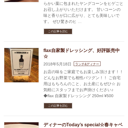
らかい葉に包まれたヤングコーンをヒゲごと
お召し上がりいただけます。 甘いコーンの
味と香りが口に広がり、とても美味しいで
す。 ぜひ驚きのヒ …
この記事を読む
flax自家製ドレッシング、好評販売中
☆
2018年5月18日
ランチ&ディナー
お店の味をご家庭でもお楽しみ頂けます！！
どんなお野菜でも相性バツグン！！ ご自宅
用はもちろんのこと、お土産にもぜひ☆ お
気軽にスタッフまでお声掛けください♪
◆flax 自家製ドレッシング 250ml ¥500
この記事を読む
ディナーのToday’s special☆春キャベ