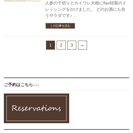
人参の千切りとカイワレ大根にflax特製のド
レッシングをかけました。 どのお酒にも合
うサラダです♪ …
この記事を読む
1
2
3
»
ご予約はこちら↓↓↓