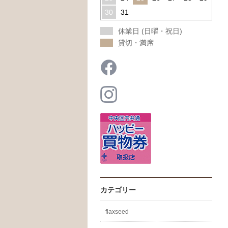
30
31
休業日 (日曜・祝日)
貸切・満席
カテゴリー
flaxseed