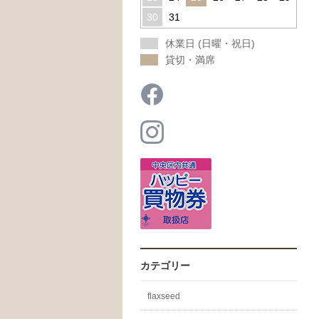
30
31
休業日 (日曜・祝日)
貸切・満席
カテゴリー
flaxseed