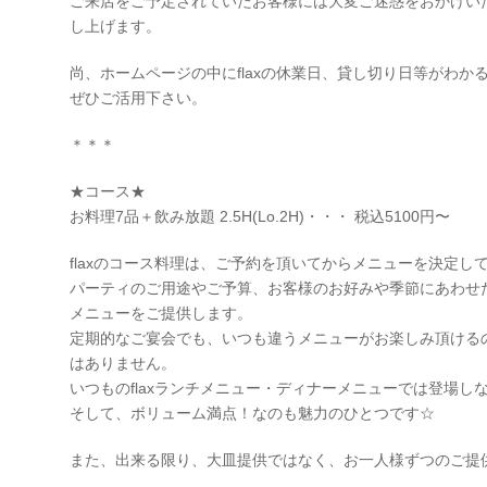
ご来店をご予定されていたお客様には大変ご迷惑をおかけい
し上げます。
尚、ホームページの中にflaxの休業日、貸し切り日等がわか
ぜひご活用下さい。
＊＊＊
★コース★
お料理7品＋飲み放題 2.5H(Lo.2H)・・・ 税込5100円〜
flaxのコース料理は、ご予約を頂いてからメニューを決定し
パーティのご用途やご予算、お客様のお好みや季節にあわせ
メニューをご提供します。
定期的なご宴会でも、いつも違うメニューがお楽しみ頂ける
はありません。
いつものflaxランチメニュー・ディナーメニューでは登場
そして、ボリューム満点！なのも魅力のひとつです☆
また、出来る限り、大皿提供ではなく、お一人様ずつのご提