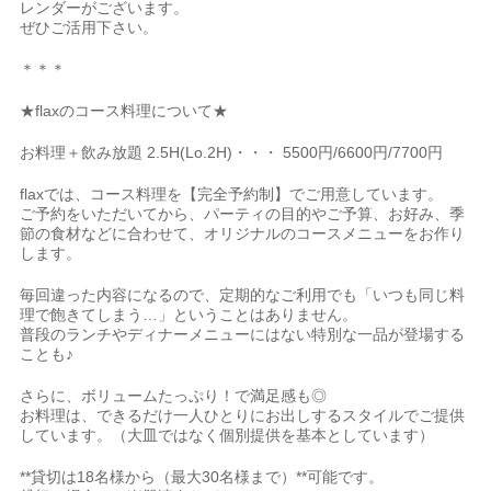
レンダーがございます。
ぜひご活用下さい。
＊＊＊
★flaxのコース料理について★
お料理＋飲み放題 2.5H(Lo.2H)・・・ 5500円/6600円/7700円
flaxでは、コース料理を【完全予約制】でご用意しています。
ご予約をいただいてから、パーティの目的やご予算、お好み、季
節の食材などに合わせて、オリジナルのコースメニューをお作り
します。
毎回違った内容になるので、定期的なご利用でも「いつも同じ料
理で飽きてしまう…」ということはありません。
普段のランチやディナーメニューにはない特別な一品が登場する
ことも♪
さらに、ボリュームたっぷり！で満足感も◎
お料理は、できるだけ一人ひとりにお出しするスタイルでご提供
しています。（大皿ではなく個別提供を基本としています）
**貸切は18名様から（最大30名様まで）**可能です。