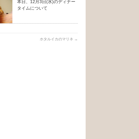
本日、12月3日(水)のディナー
タイムについて
ホタルイカのマリネ
→