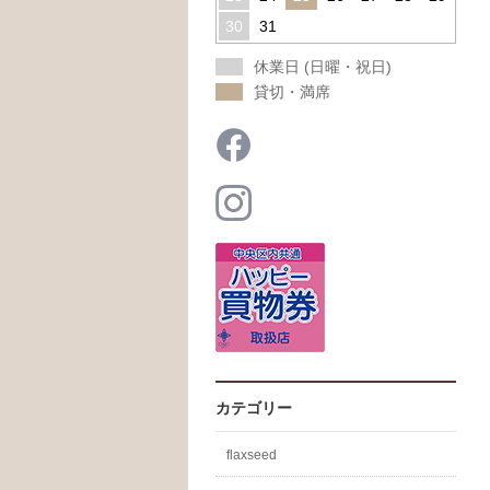
30
31
休業日 (日曜・祝日)
貸切・満席
カテゴリー
flaxseed