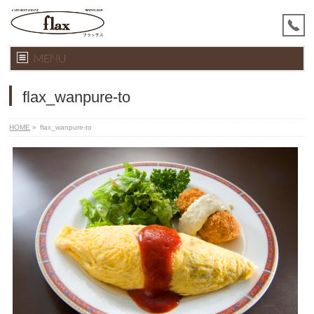
MENU
flax_wanpure-to
HOME
»
flax_wanpure-to