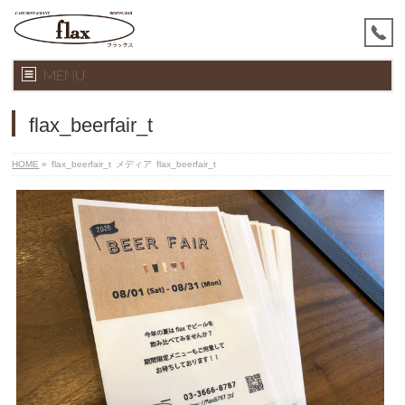
MENU
flax_beerfair_t
HOME
»
flax_beerfair_t
メディア
flax_beerfair_t