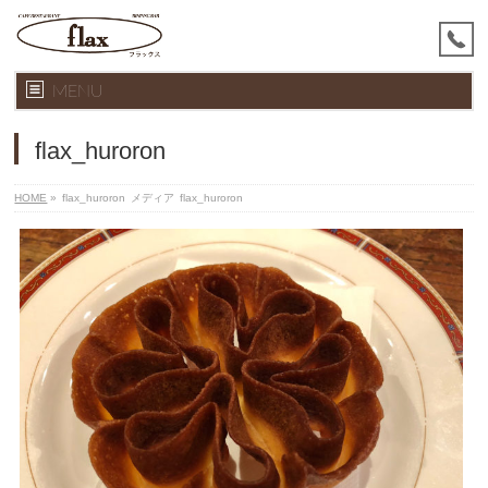
MENU
flax_huroron
HOME
»
flax_huroron
メディア
flax_huroron